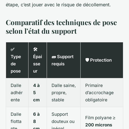
étape, c’est jouer avec le risque de décollement.
Comparatif des techniques de pose
selon l’état du support
✅
🛠️
Type
Épai
🧱 Support
🛡️ Protection
de
sse
requis
pose
ur
Dalle
4 à
Dalle saine,
Primaire
adhér
5
propre,
d’accrochage
ente
cm
stable
obligatoire
Dalle
6 à
Support
Film polyane ≥
flotta
8
douteux ou
200 microns
nte
cm
inégal