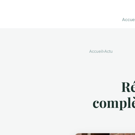
Accuei
Accueil
›
Actu
Ré
complè