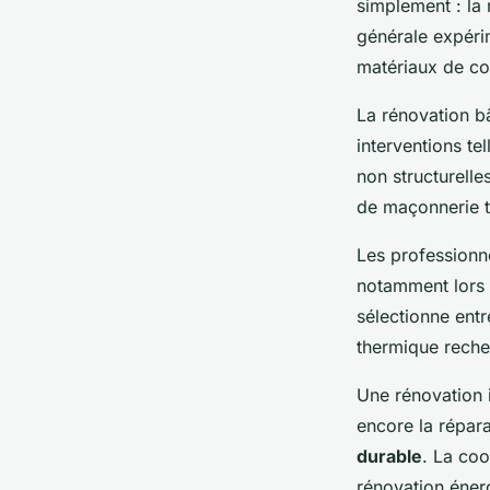
simplement : la 
générale expéri
matériaux de co
La rénovation 
interventions te
non structurelle
de maçonnerie tr
Les professionne
notamment lors d
sélectionne entr
thermique reche
Une rénovation 
encore la répara
durable
. La coo
rénovation énerg