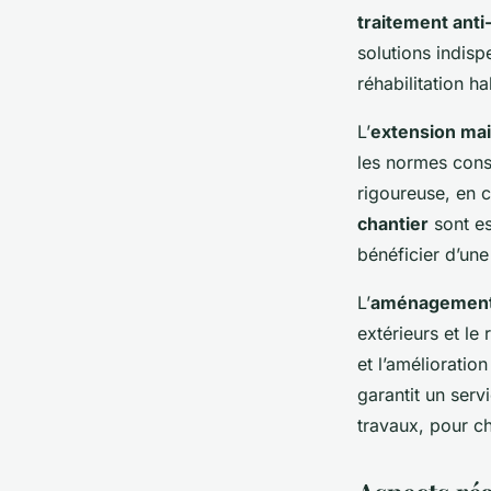
traitement anti
solutions indisp
réhabilitation ha
L’
extension ma
les normes cons
rigoureuse, en c
chantier
sont es
bénéficier d’un
L’
aménagement 
extérieurs et le
et l’amélioratio
garantit un serv
travaux, pour c