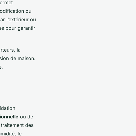
permet
modification ou
r l’extérieur ou
es pour garantir
teurs, la
nsion de maison.
e.
idation
ionnelle
ou de
 traitement des
midité, le