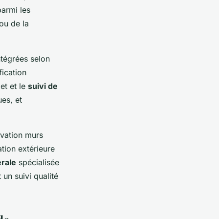
parmi les
ou de la
ntégrées selon
fication
et et le
suivi de
es, et
ovation murs
ation extérieure
érale
spécialisée
 un suivi qualité