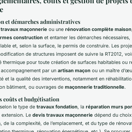
lementaires, coûts et gestion de projets 
e
n et démarches administratives
s
travaux maçonnerie
ou une
rénovation complète maison
rmes construction
et entamer les démarches nécessaires,
lable et, selon la surface, le permis de construire. Les proje
dification de structures imposent de suivre la RT2012, voire
é thermique pour toute création de surfaces habitables ou 
n accompagnement par un
artisan maçon
ou un maître d’œuv
ité et la qualité des interventions, notamment en réhabilitatio
ion bâtiment, ou ouvrages de
maçonnerie traditionnelle
.
s coûts et budgétisation
 selon le type de
travaux fondation
, la
réparation murs po
e extension. Le
devis travaux maçonnerie
dépend du choi
n
, de la complexité, de l’emplacement, et du type de rénova
ation thermique, rénovation énergétique, etc.). Se procurer 