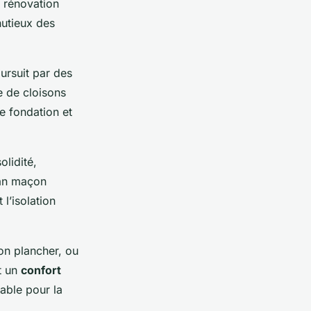
e rénovation
nutieux des
oursuit par des
e de cloisons
de fondation et
olidité,
san maçon
l’isolation
on plancher, ou
nt un
confort
able pour la