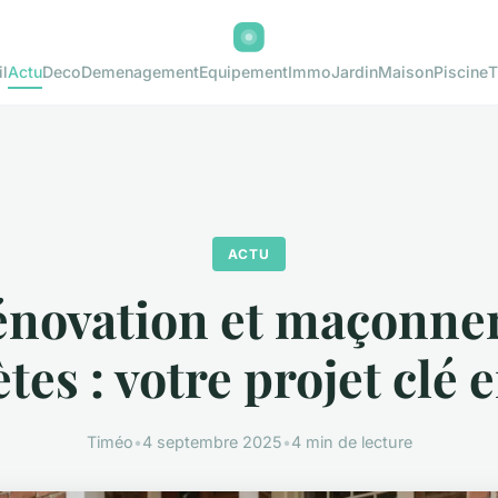
l
Actu
Deco
Demenagement
Equipement
Immo
Jardin
Maison
Piscine
T
ACTU
novation et maçonne
tes : votre projet clé 
Timéo
•
4 septembre 2025
•
4 min de lecture