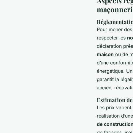
Aspects rég
maçonneri
Réglementatio
Pour mener de
respecter les
no
déclaration préa
maison
ou de mo
d’une conformit
énergétique. U
garantit la légal
ancien, rénovat
Estimation de
Les prix varient
réalisation d’un
de constructio
de façades, isol