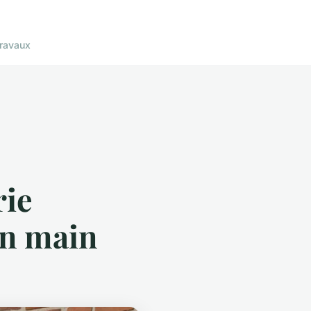
ravaux
rie
en main