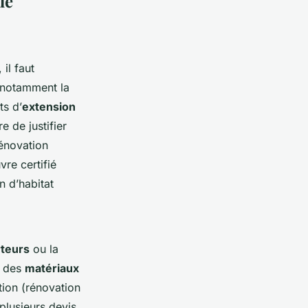
de
, il faut
 notamment la
ts d’
extension
 de justifier
rénovation
re certifié
n d’habitat
rteurs
ou la
x des
matériaux
tion (rénovation
plusieurs devis