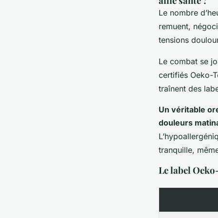
allié santé ?
Le nombre d’heure
remuent, négocie
tensions doulour
Le combat se jou
certifiés Oeko-T
traînent des lab
Un véritable ore
douleurs matin
L’hypoallergéniq
tranquille, même
Le label Oeko-