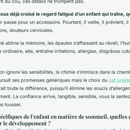
ent du cou, ces détails ne trompent pas.
us déjà croisé le regard fatigué d’un enfant qui traîne, qu
er passe pour un accessoire. Pourtant, il veille, il prévient, i
ons, douleurs cervicales.
 abîme la mémoire, les épaules s’affaissent au réveil, l’h
rie ordinaire, elle, entraîne irritations, allergies, disgrâces cu
.
on ignore les sensibilités, la chimie s’immisce dans la cham
ursuit ses promesses génériques mais le choix du
cet oreill
ait toute la différence, puisqu’il élimine les soucis d’allergè
ement. La confiance arrive, tangible, sensible, vous la sente
ns tousser.
écifiques de l’enfant en matière de sommeil, quelle
r le développement ?