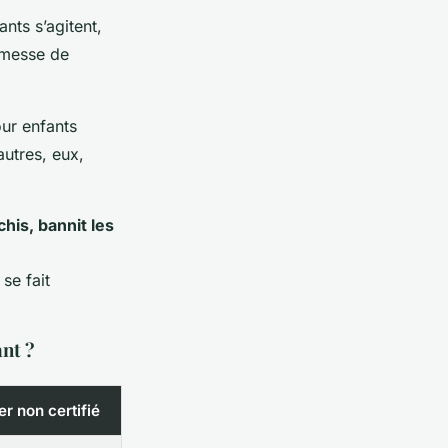
ants s’agitent,
romesse de
our enfants
autres, eux,
chis, bannit les
se fait
ant ?
er non certifié