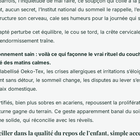
arfois, l’inquiétude de mal faire, ce soupçon qui colle à la
, aucun secret, l’Institut national du sommeil le rappelle, l’e
structure son cerveau, cale ses humeurs pour la journée qui s
apté perturbe cet équilibre, le cou se tord, la crête cervicale
’endormissement traîne.
nnement sain : voilà ce qui façonne le vrai rituel du couch
ité des matins calmes.
labellisé Oeko-Tex, les crises allergiques et irritations s’élo
ent sans détour, le sommeil change, les disputes au lever s’
aix domestique.
tifiés, bien plus sobres en acariens, repoussent la prolifér
turne gagne du terrain.
Ce geste apparemment banal du soi
ne solide, qui réconcilie avec les réveils.
reiller dans la qualité du repos de l’enfant, simple ac