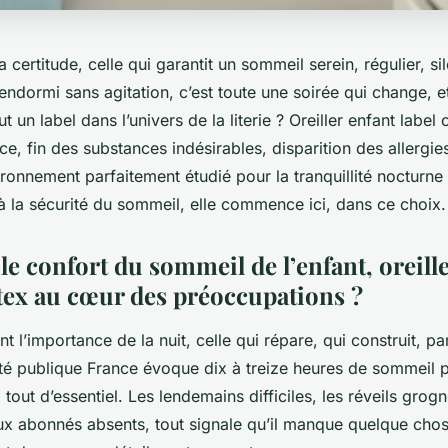
 certitude, celle qui garantit un sommeil serein, régulier, si
 endormi sans agitation, c’est toute une soirée qui change, 
t un label dans l’univers de la literie ? Oreiller enfant label
e, fin des substances indésirables, disparition des allergi
ronnement parfaitement étudié pour la tranquillité nocturne
à la sécurité du sommeil, elle commence ici, dans ce choix.
 le confort du sommeil de l’enfant, oreill
 tex au cœur des préoccupations ?
t l’importance de la nuit, celle qui répare, qui construit, pa
té publique France évoque dix à treize heures de sommeil po
 tout d’essentiel. Les lendemains difficiles, les réveils grogn
ux abonnés absents, tout signale qu’il manque quelque chos