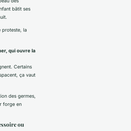
 peau des
nfant bâtit ses
uit.
 proteste, la
er, qui ouvre la
ignent. Certains
espacent, ça vaut
ation des germes,
r forge en
cessoire ou