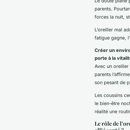
Le doute plane p
parents. Pourtant
forces la nuit, 
L’oreiller mal ad
fatigue gagne, l
Créer un enviro
porte à la vital
Avec un oreiller 
parents l’affirm
son pesant de p
Les coussins cer
le bien-être noc
réalité une routi
Le rôle de l’o