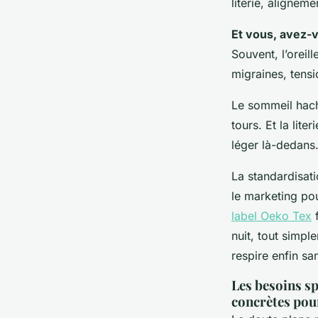
literie, alignem
Et vous, avez-vo
Souvent, l’oreill
migraines, tensi
Le sommeil haché
tours. Et la lite
léger là-dedans
La standardisati
le marketing po
label Oeko Tex
f
nuit, tout simpl
respire enfin sa
Les besoins sp
concrètes pou