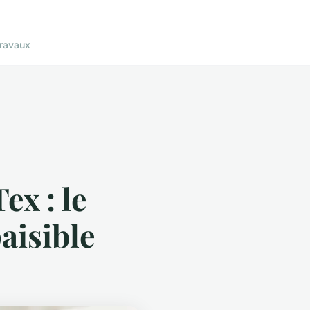
ravaux
ex : le
aisible