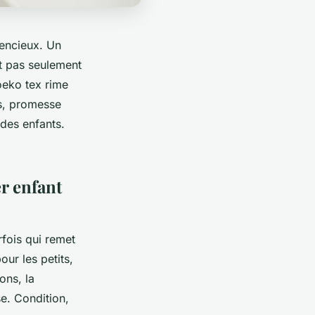
lencieux. Un
et pas seulement
 oeko tex rime
es, promesse
 des enfants.
er enfant
rfois qui remet
ur les petits,
ons, la
e. Condition,