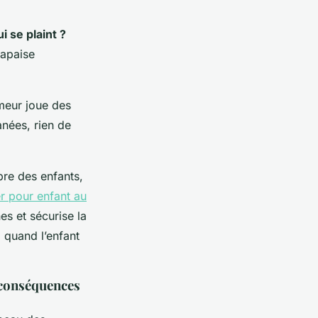
i se plaint ?
l apaise
umeur joue des
tanées, rien de
bre des enfants,
er pour enfant au
nes et sécurise la
z quand l’enfant
s conséquences