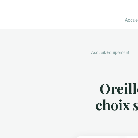
Accuei
Accueil
›
Equipement
Oreill
choix 