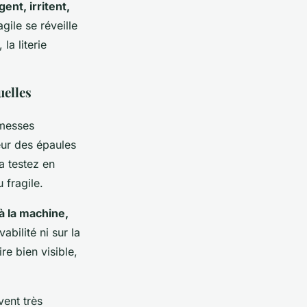
ent, irritent,
gile se réveille
la literie
uelles
omesses
geur des épaules
a testez en
 fragile.
à la machine,
bilité ni sur la
re bien visible,
vent très