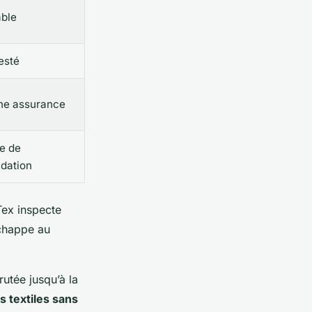
ble
esté
ne assurance
e de
dation
Tex inspecte
échappe au
utée jusqu’à la
s textiles sans