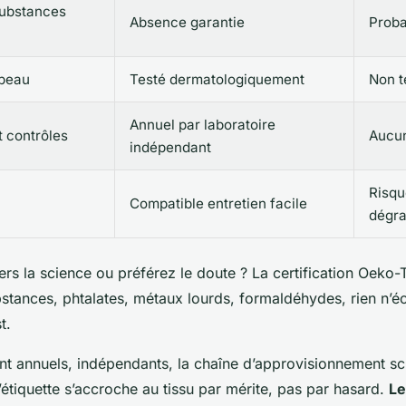
substances
Absence garantie
Proba
 peau
Testé dermatologiquement
Non t
Annuel par laboratoire
t contrôles
Aucu
indépendant
Risqu
Compatible entretien facile
dégra
rs la science ou préférez le doute ? La certification Oeko-
bstances, phtalates, métaux lourds, formaldéhydes, rien n’
t.
t annuels, indépendants, la chaîne d’approvisionnement scr
’étiquette s’accroche au tissu par mérite, pas par hasard.
Le