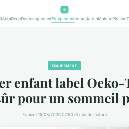
l
Actu
Deco
Demenagement
Equipement
Immo
Jardin
Maison
Piscine
T
EQUIPEMENT
er enfant label Oeko-T
sûr pour un sommeil p
Fabien
•
15/03/2026 07:50
•
8 min de lecture