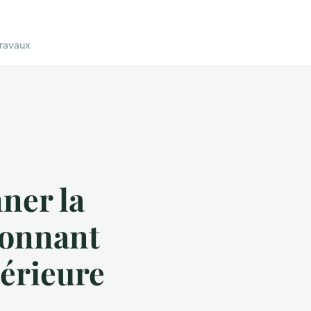
ravaux
ner la
yonnant
térieure