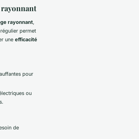
e rayonnant
age rayonnant
,
 régulier permet
rer une
efficacité
hauffantes pour
électriques ou
s.
esoin de