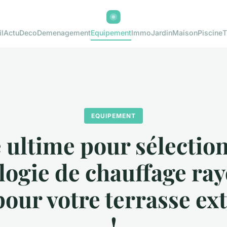
l
Actu
Deco
Demenagement
Equipement
Immo
Jardin
Maison
Piscine
T
EQUIPEMENT
 ultime pour sélection
logie de chauffage ra
pour votre terrasse ex
!