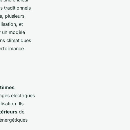
 traditionnels
e, plusieurs
lisation, et
ur un modèle
ons climatiques
performance
stèmes
fages électriques
isation. Ils
térieurs
de
 énergétiques