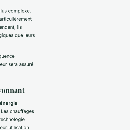
 plus complexe,
articulièrement
ndant, ils
giques que leurs
équence
rieur sera assuré
ayonnant
énergie
,
 Les chauffages
 technologie
ur utilisation