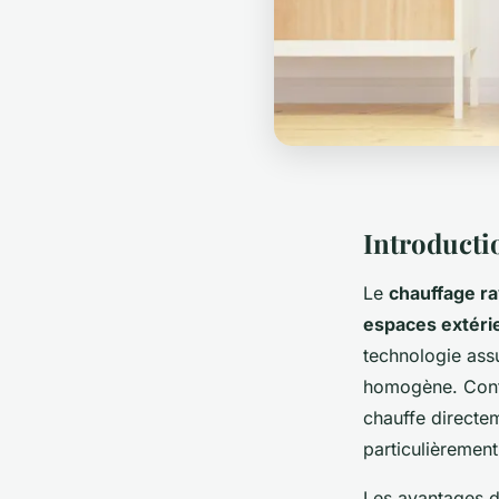
Introducti
Le
chauffage r
espaces extéri
technologie ass
homogène. Contr
chauffe directem
particulièrement 
Les avantages d