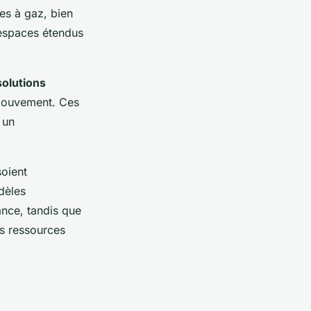
mes à gaz, bien
 espaces étendus
solutions
 mouvement. Ces
 un
soient
dèles
ance, tandis que
es ressources