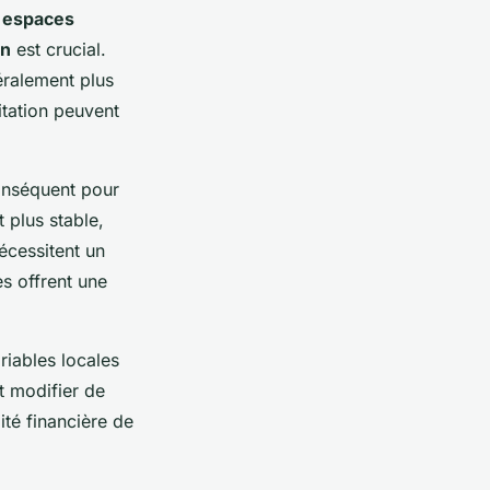
s
espaces
on
est crucial.
éralement plus
itation peuvent
onséquent pour
t plus stable,
écessitent un
es offrent une
riables locales
nt modifier de
lité financière de