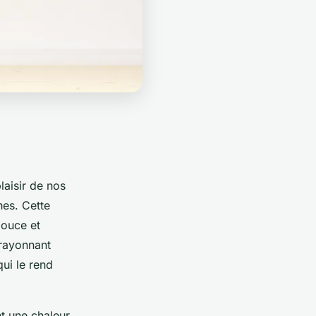
laisir de nos
hes. Cette
douce et
rayonnant
qui le rend
t une chaleur